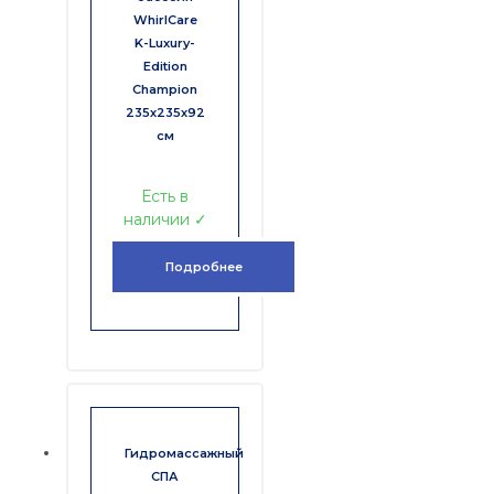
WhirlCare
K-Luxury-
Edition
Champion
235х235х92
см
Есть в
наличии ✓
Подробнее
Гидромассажный
СПА