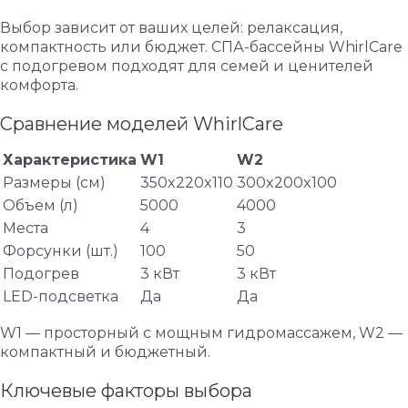
Выбор зависит от ваших целей: релаксация,
компактность или бюджет. СПА-бассейны WhirlCare
с подогревом подходят для семей и ценителей
комфорта.
Сравнение моделей WhirlCare
Характеристика
W1
W2
Размеры (см)
350x220x110
300x200x100
Объем (л)
5000
4000
Места
4
3
Форсунки (шт.)
100
50
Подогрев
3 кВт
3 кВт
LED-подсветка
Да
Да
W1 — просторный с мощным гидромассажем, W2 —
компактный и бюджетный.
Ключевые факторы выбора