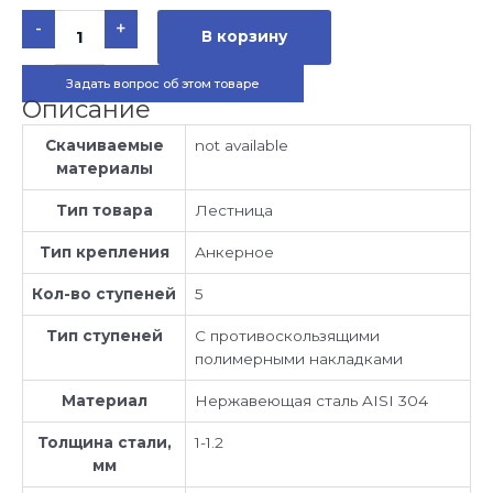
Количество
-
+
товара
В корзину
Лестница
Aquaviva
Muro
Задать вопрос об этом товаре
MU-
515
Описание
(5
ступеней),
усиленная
Скачиваемые
not available
материалы
Тип товара
Лестница
Тип крепления
Анкерное
Кол-во ступеней
5
Тип ступеней
С противоскользящими
полимерными накладками
Материал
Нержавеющая сталь AISI 304
Толщина стали,
1-1.2
мм