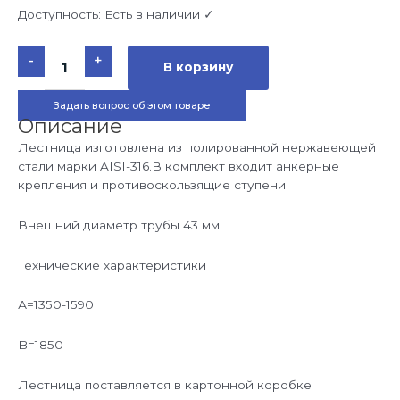
Доступность:
Есть в наличии ✓
Количество
-
+
товара
В корзину
Лестница
6
ступеней
Задать вопрос об этом товаре
EASY
ACCESS
Описание
LAND,
нержавеющая
Лестница изготовлена из полированной нержавеющей
сталь
стали марки AISI-316.В комплект входит анкерные
AISI-
316
крепления и противоскользящие ступени.
Внешний диаметр трубы 43 мм.
Технические характеристики
А=1350-1590
B=1850
Лестница поставляется в картонной коробке