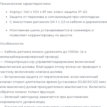
Технические характеристики:
Корпус: 140 x 100 x 67 мм, класс защиты IP 40
Защита от перелива и сигнализация при неполадках
С ёмкостным датчиком SK-1 с 2,5 м кабеля и держателем
Монтажная шина устанавливается в скиммере и
позволяет корректировку по высоте
Особенности:
— Кабель датчика можно удлиннять до 1050м (4-х
жильныйэкранированный провод)
— Микропроцессор управляетзадержками включения/
выключения долива, благодаря этому волна не приводит к
частому включению клапана долива
— Встроенная защита от переполнения: если магнитный
клапан открыт длительное время (установки 30,60,90,120 мин
или выключен) долив принудительно выключается. Включить
обратно можно только вручную.
— Зеленый светодиод зажигается при достижении
нормального уровня воды
— Емкостной датчик монтируется на передвижном уголке,