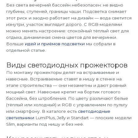
Без света вечерний бассейн небезопасен: не видно
глубины, ступеней, границы чаши. Подсветка снимает
этот риск и заодно работает на дизайн — вода светится
изнутри, участок выглядит дорого. С RGB-моделями
можно менять настроение: спокойный тёплый свет для
отдыха, динамичная смена цветов для вечеринки.
Больше
идей и приёмов подсветки
мы собрали в
отдельной статье.
Виды светодиодных прожекторов
По монтажу прожекторы делят на встраиваемые и
навесные. Встраиваемые ставят в нишу в стенке на
этапе строительства — они незаметны и дают ровный
мощный свет. Навесные крепят на бортик готового
бассейна, без штробления. По цвету различают белые
(тёплый или холодный) и RGB с управлением по пульту
или смартфону. В каталоге есть
светодиодные
светильники
LumiPlus, Jelly и Standart — плоские модели
Slim, варианты под нишу и без неё.