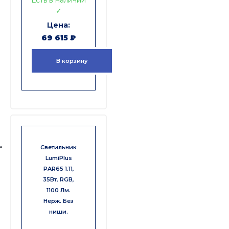
Есть в наличии
✓
69 615
₽
В корзину
Светильник
LumiPlus
PAR65 1.11,
35Вт, RGB,
1100 Лм.
Нерж. Без
ниши.