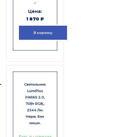
✓
1 870
₽
В корзину
Светильник
LumiPlus
PAR65 2.0,
70Вт RGB,,
2544 Лм.
Нерж. Без
ниши.