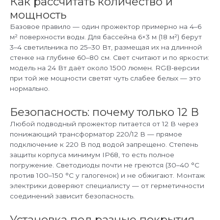
Как рассчитать количество и
мощность
Базовое правило — один прожектор примерно на 4–6
м² поверхности воды. Для бассейна 6×3 м (18 м²) берут
3–4 светильника по 25–30 Вт, размещая их на длинной
стенке на глубине 60–80 см. Свет считают и по яркости:
модель на 24 Вт даёт около 1500 люмен. RGB-версии
при той же мощности светят чуть слабее белых — это
нормально.
Безопасность: почему только 12 В
Любой подводный прожектор питается от 12 В через
понижающий трансформатор 220/12 В — прямое
подключение к 220 В под водой запрещено. Степень
защиты корпуса минимум IP68, то есть полное
погружение. Светодиоды почти не греются (30–40 °C
против 100–150 °C у галогенок) и не обжигают. Монтаж
электрики доверяют специалисту — от герметичности
соединений зависит безопасность.
Установка под разные покрытия