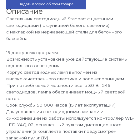
30Вт,
Задать вопрос об этом товаре
RGB,
БЕТОН,
Описание
накладка
нерж.сталь
Светильник светодиодный Standart с цветными
светодиодами ( с функцией белого свечения)
с накладкой из нержавеющей стали для бетонного
бассейна.
19 доступных программ.
Возможность установки в уже действующие системы
подводного освещения.
Корпус светодиодных ламп выполнен из
высококачественного пластика и водонепроницаем.
При потребляемой мощности всего 30 Вт 546
светодиодов, лампа обеспечивает мощный световой
поток.
Срок службы 50 000 часов (15 лет эксплуатации).
Для управления светодиодными лампами и
синхронизации их работы используется контроллер WL-
LED-YAQ 02, оснащенный пультом дистанционного
управления(в комплекте поставки предусмотрен
запасной пульт ДУ)