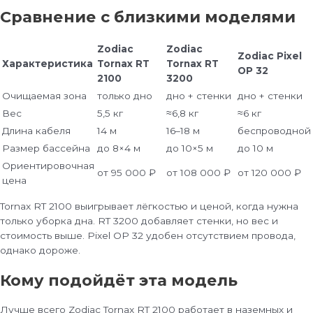
Сравнение с близкими моделями
Zodiac
Zodiac
Zodiac Pixel
Характеристика
Tornax RT
Tornax RT
OP 32
2100
3200
Очищаемая зона
только дно
дно + стенки
дно + стенки
Вес
5,5 кг
≈6,8 кг
≈6 кг
Длина кабеля
14 м
16–18 м
беспроводной
Размер бассейна
до 8×4 м
до 10×5 м
до 10 м
Ориентировочная
от 95 000 ₽
от 108 000 ₽
от 120 000 ₽
цена
Tornax RT 2100 выигрывает лёгкостью и ценой, когда нужна
только уборка дна. RT 3200 добавляет стенки, но вес и
стоимость выше. Pixel OP 32 удобен отсутствием провода,
однако дороже.
Кому подойдёт эта модель
Лучше всего Zodiac Tornax RT 2100 работает в наземных и