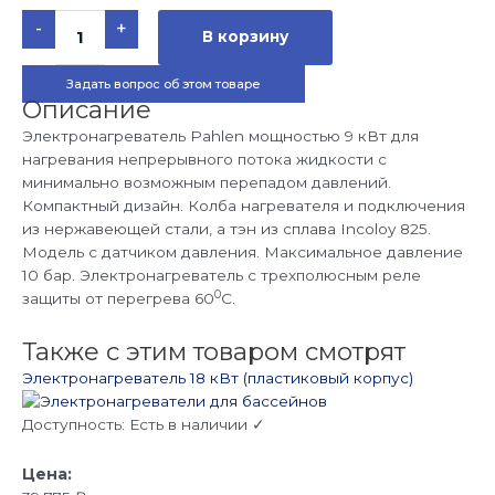
Количество
-
+
товара
В корзину
Электронагреватель
9
кВт
Задать вопрос об этом товаре
с
датчиком
Описание
давления
(нержавеющая
Электронагреватель Pahlen мощностью 9 кВт для
сталь)
нагревания непрерывного потока жидкости с
минимально возможным перепадом давлений.
Компактный дизайн. Колба нагревателя и подключения
из нержавеющей стали, а тэн из сплава Incoloy 825.
Модель с датчиком давления. Максимальное давление
10 бар. Электронагреватель с трехполюсным реле
0
защиты от перегрева 60
С.
Также с этим товаром смотрят
Электронагреватель 18 кВт (пластиковый корпус)
Доступность:
Есть в наличии ✓