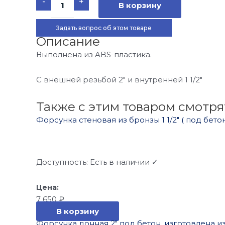
-
+
товара
В корзину
Форсунка
стеновая
№2
Задать вопрос об этом товаре
из
Описание
ABS-
пластика
Выполнена из ABS-пластика.
для
бассейна
под
пленку
С внешней резьбой 2″ и внутренней 1 1/2″
Также с этим товаром смотря
Форсунка стеновая из бронзы 1 1/2″ ( под бето
Доступность:
Есть в наличии ✓
7 650
₽
В корзину
Форсунка донная 2″ под бетон, изготовлена и