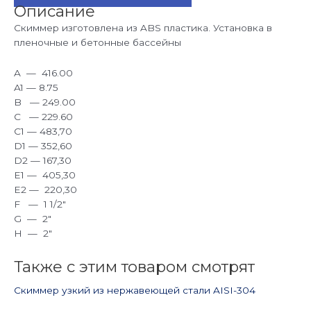
Описание
Скиммер изготовлена из ABS пластика. Установка в
пленочные и бетонные бассейны
A — 416.00
A1 — 8.75
B — 249.00
C — 229.60
C1 — 483,70
D1 — 352,60
D2 — 167,30
E1 — 405,30
E2 — 220,30
F — 1 1/2″
G — 2″
H — 2″
Также с этим товаром смотрят
Скиммер узкий из нержавеющей стали AISI-304