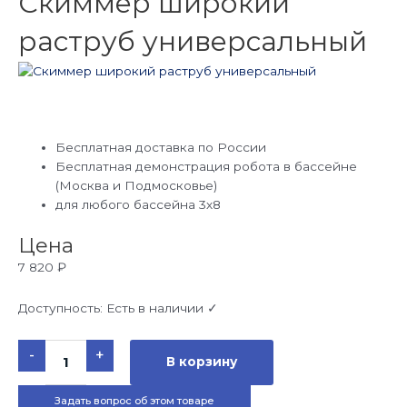
Скиммер широкий
раструб универсальный
Бесплатная доставка по России
Бесплатная демонстрация робота в бассейне
(Москва и Подмосковье)
для любого бассейна 3х8
Цена
7 820
₽
Доступность:
Есть в наличии ✓
Количество
-
+
товара
В корзину
Скиммер
широкий
раструб
Задать вопрос об этом товаре
универсальный