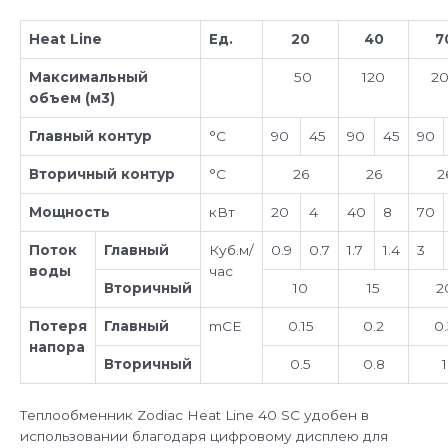
Heat
Line
Ед.
20
40
7
Максимальный
50
120
2
объем (м3)
Главный контур
°C
90
45
90
45
90
Вторичный контур
°C
26
26
2
Мощность
кВт
20
4
40
8
70
Поток
Главный
Куб.м/
0.9
0.7
1.7
1.4
3
воды
час
Вторичный
10
15
2
Потеря
Главный
mCE
0.15
0.2
0.
напора
Вторичный
0.5
0.8
1
Теплообменник Zodiac Heat Line 40 SC удобен в
использовании благодаря цифровому дисплею для