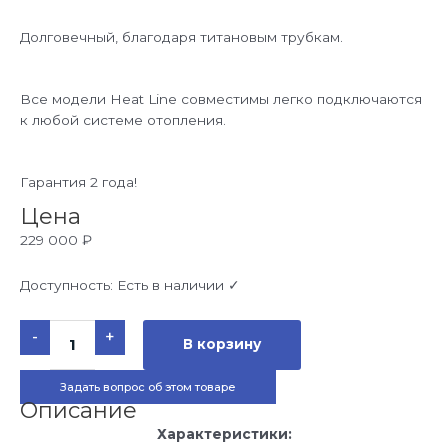
Долговечный, благодаря титановым трубкам.
Все модели Heat Line совместимы легко подключаются
к любой системе отопления.
Гарантия 2 года!
Цена
229 000
₽
Доступность:
Есть в наличии ✓
Количество
-
+
товара
В корзину
Теплообменник
для
бассейнов
Задать вопрос об этом товаре
Zodiac
Heat
Описание
Line
40
Характеристики:
SC