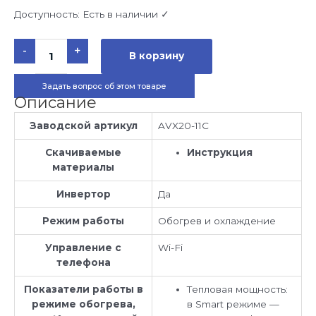
Доступность:
Есть в наличии ✓
Количество
-
+
товара
В корзину
Тепловой
насос
Aquaviva
Задать вопрос об этом товаре
F-
X20
Описание
AVX20-
11C
инвертор
Заводской артикул
AVX20-11C
(30-
55
м3,
Скачиваемые
Инструкция
11,5
материалы
кВт,
-20С)
Инвертор
Да
Режим работы
Обогрев и охлаждение
Управление с
Wi-Fi
телефона
Показатели работы в
Тепловая мощность:
режиме обогрева,
в Smart режиме —