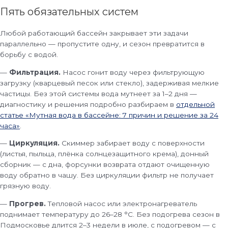
Пять обязательных систем
Любой работающий бассейн закрывает эти задачи
параллельно — пропустите одну, и сезон превратится в
борьбу с водой.
—
Фильтрация.
Насос гонит воду через фильтрующую
загрузку (кварцевый песок или стекло), задерживая мелкие
частицы. Без этой системы вода мутнеет за 1–2 дня —
диагностику и решения подробно разбираем в
отдельной
статье «Мутная вода в бассейне: 7 причин и решение за 24
часа»
.
—
Циркуляция.
Скиммер забирает воду с поверхности
(листья, пыльца, плёнка солнцезащитного крема), донный
сборник — с дна, форсунки возврата отдают очищенную
воду обратно в чашу. Без циркуляции фильтр не получает
грязную воду.
—
Прогрев.
Тепловой насос или электронагреватель
поднимает температуру до 26–28 °C. Без подогрева сезон в
Подмосковье длится 2–3 недели в июле, с подогревом — с