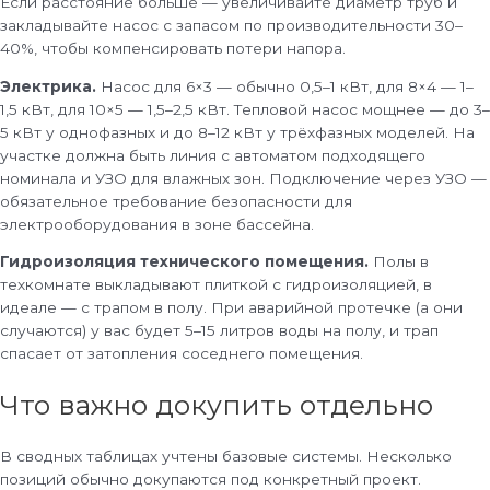
Если расстояние больше — увеличивайте диаметр труб и
закладывайте насос с запасом по производительности 30–
40%, чтобы компенсировать потери напора.
Электрика.
Насос для 6×3 — обычно 0,5–1 кВт, для 8×4 — 1–
1,5 кВт, для 10×5 — 1,5–2,5 кВт. Тепловой насос мощнее — до 3–
5 кВт у однофазных и до 8–12 кВт у трёхфазных моделей. На
участке должна быть линия с автоматом подходящего
номинала и УЗО для влажных зон. Подключение через УЗО —
обязательное требование безопасности для
электрооборудования в зоне бассейна.
Гидроизоляция технического помещения.
Полы в
техкомнате выкладывают плиткой с гидроизоляцией, в
идеале — с трапом в полу. При аварийной протечке (а они
случаются) у вас будет 5–15 литров воды на полу, и трап
спасает от затопления соседнего помещения.
Что важно докупить отдельно
В сводных таблицах учтены базовые системы. Несколько
позиций обычно докупаются под конкретный проект.