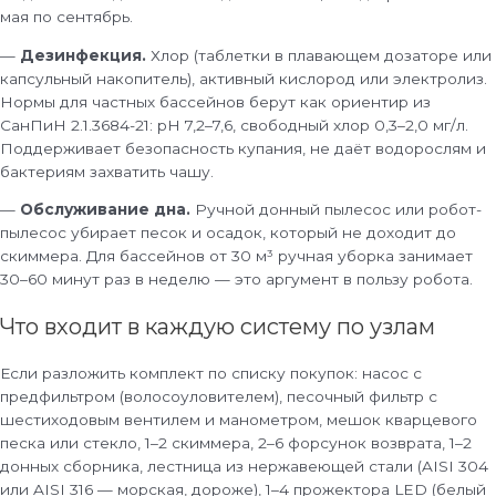
мая по сентябрь.
—
Дезинфекция.
Хлор (таблетки в плавающем дозаторе или
капсульный накопитель), активный кислород или электролиз.
Нормы для частных бассейнов берут как ориентир из
СанПиН 2.1.3684-21: pH 7,2–7,6, свободный хлор 0,3–2,0 мг/л.
Поддерживает безопасность купания, не даёт водорослям и
бактериям захватить чашу.
—
Обслуживание дна.
Ручной донный пылесос или робот-
пылесос убирает песок и осадок, который не доходит до
скиммера. Для бассейнов от 30 м³ ручная уборка занимает
30–60 минут раз в неделю — это аргумент в пользу робота.
Что входит в каждую систему по узлам
Если разложить комплект по списку покупок: насос с
предфильтром (волосоуловителем), песочный фильтр с
шестиходовым вентилем и манометром, мешок кварцевого
песка или стекло, 1–2 скиммера, 2–6 форсунок возврата, 1–2
донных сборника, лестница из нержавеющей стали (AISI 304
или AISI 316 — морская, дороже), 1–4 прожектора LED (белый