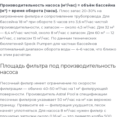
Производительность насоса (м³/час) = объём бассейна
(м³) ÷ время оборота (часы).
Плюс запас 20–30% на
загрязнение фильтра и сопротивление трубопровода. Для
бассейна 18 м³ при обороте 5 часов это 3,6 м³/час чистой
производительности, с запасом — около 4,5 м³/час. Для 32 м³
— 6,4 м³/час чистой, около 8 м³/час с запасом. Для 60 м³ — 12
м³/час, с запасом 15 м³/час. По данным технических
бюллетеней Speck Pumpen для частных бассейнов
оптимальный диапазон оборота воды — 4–6 часов, что близко
к этим расчётам.
Площадь фильтра под производительность
насоса
Песочный фильтр имеет ограничение по скорости
фильтрации — обычно 40–50 м³/час на 1 м² фильтрующей
поверхности. Производитель Astral Pool в спецификации
песочных фильтров указывает 50 м³/час на м² как верхнюю
границу. Превысите её — фильтрация ухудшится, песок
начнёт уплотняться. Для насоса 8 м³/час нужен фильтр с
площадью загрузки около 0,16 м² — это диаметр колбы 500