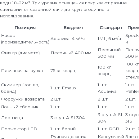
воды 18–22 м³. Три уровня оснащения покрывают разные
сценарии: от сезонной дачи до круглогодичного
использования.
Позиция
Бюджет
Стандарт
Пре
Насос
Speck,
Aquaviva, 4 м³/ч
IML, 6 м³/ч
(производительность)
ч
Песочный
Песо
Фильтр (диаметр)
Песочный 400 мм
500 мм
500 м
100 кг
100 кг
Песчаная загрузка
75 кг кварц
кварц
кварц
стекл
Скиммер (кол-во,
1 шт.
1 шт.
1 шт. Emaux
бренд)
Aquaviva
Pahle
Форсунки возврата
2 шт.
2 шт.
2 шт.
Донный сборник
1 шт.
1 шт.
1 шт.
3 ступ. AISI
3 ступ
Лестница
3 ступ. AISI 304
304
316
Прожектор LED
1 шт. белый
1 шт. RGB
2 шт.
Ручная дозация
Капсульный
Элект