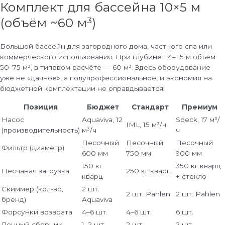
Комплект для бассейна 10×5 м
(объём ~60 м³)
Большой бассейн для загородного дома, частного спа или
коммерческого использования. При глубине 1,4–1,5 м объём
50–75 м³, в типовом расчёте — 60 м³. Здесь оборудование
уже не «дачное», а полупрофессиональное, и экономия на
бюджетной комплектации не оправдывается.
Позиция
Бюджет
Стандарт
Премиум
Насос
Aquaviva, 12
Speck, 17 м³/
IML, 15 м³/ч
(производительность)
м³/ч
ч
Песочный
Песочный
Песочный
Фильтр (диаметр)
600 мм
750 мм
900 мм
150 кг
350 кг кварц
Песчаная загрузка
250 кг кварц
кварц
+ стекло
Скиммер (кол-во,
2 шт.
2 шт. Pahlen
2 шт. Pahlen
бренд)
Aquaviva
Форсунки возврата
4–6 шт.
4–6 шт.
6 шт.
Донный сборник
1–2 шт.
2 шт.
2 шт.