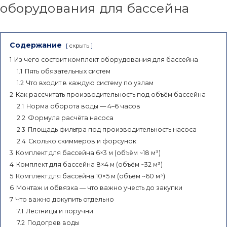
оборудования для бассейна
Содержание
скрыть
1
Из чего состоит комплект оборудования для бассейна
1.1
Пять обязательных систем
1.2
Что входит в каждую систему по узлам
2
Как рассчитать производительность под объём бассейна
2.1
Норма оборота воды — 4–6 часов
2.2
Формула расчёта насоса
2.3
Площадь фильтра под производительность насоса
2.4
Сколько скиммеров и форсунок
3
Комплект для бассейна 6×3 м (объём ~18 м³)
4
Комплект для бассейна 8×4 м (объём ~32 м³)
5
Комплект для бассейна 10×5 м (объём ~60 м³)
6
Монтаж и обвязка — что важно учесть до закупки
7
Что важно докупить отдельно
7.1
Лестницы и поручни
7.2
Подогрев воды