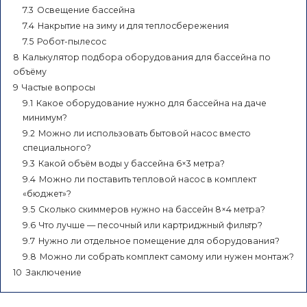
7.3
Освещение бассейна
7.4
Накрытие на зиму и для теплосбережения
7.5
Робот-пылесос
8
Калькулятор подбора оборудования для бассейна по
объёму
9
Частые вопросы
9.1
Какое оборудование нужно для бассейна на даче
минимум?
9.2
Можно ли использовать бытовой насос вместо
специального?
9.3
Какой объём воды у бассейна 6×3 метра?
9.4
Можно ли поставить тепловой насос в комплект
«бюджет»?
9.5
Сколько скиммеров нужно на бассейн 8×4 метра?
9.6
Что лучше — песочный или картриджный фильтр?
9.7
Нужно ли отдельное помещение для оборудования?
9.8
Можно ли собрать комплект самому или нужен монтаж?
10
Заключение