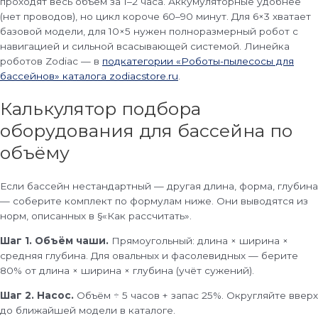
проходят весь объём за 1–2 часа. Аккумуляторные удобнее
(нет проводов), но цикл короче 60–90 минут. Для 6×3 хватает
базовой модели, для 10×5 нужен полноразмерный робот с
навигацией и сильной всасывающей системой. Линейка
роботов Zodiac — в
подкатегории «Роботы-пылесосы для
бассейнов» каталога zodiacstore.ru
.
Калькулятор подбора
оборудования для бассейна по
объёму
Если бассейн нестандартный — другая длина, форма, глубина
— соберите комплект по формулам ниже. Они выводятся из
норм, описанных в §«Как рассчитать».
Шаг 1. Объём чаши.
Прямоугольный: длина × ширина ×
средняя глубина. Для овальных и фасолевидных — берите
80% от длина × ширина × глубина (учёт сужений).
Шаг 2. Насос.
Объём ÷ 5 часов + запас 25%. Округляйте вверх
до ближайшей модели в каталоге.