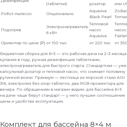
Дезинфекция
(таблетки)
дозатор
или U
Aquaviva
Zodia
Робот-пылесос
Опционально
Black Pearl
Tornax
Тепловой
Тепло
Электронагреватель
Подогрев
насос
насос
6 кВт
Aquaviva
Fairla
Ориентир по цене (₽)
от 150 тыс.
от 220 тыс.
от 350
Бюджетная сборка для 6×3 — это рабочая дача на 2–3 месяца
купания в году, ручная дезинфекция таблетками,
электронагреватель для быстрого старта. Стандартная — уже
капсульный дозатор и тепловой насос, что снимает половину
рутинной возни. Премиум — лестница из морской стали AISI
316, электролиз без хлор-таблеток, два RGB-прожектора для
вечера. По обращениям в магазин видим: для бассейна 6×3
на даче чаще берут стандарт — у него лучшее соотношение
цены и удобства эксплуатации.
Комплект для бассейна 8×4 м