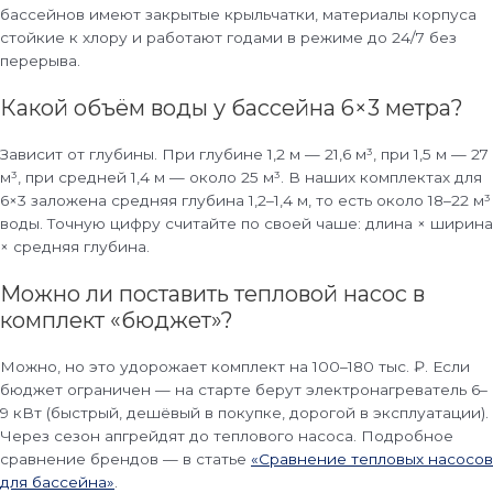
бассейнов имеют закрытые крыльчатки, материалы корпуса
стойкие к хлору и работают годами в режиме до 24/7 без
перерыва.
Какой объём воды у бассейна 6×3 метра?
Зависит от глубины. При глубине 1,2 м — 21,6 м³, при 1,5 м — 27
м³, при средней 1,4 м — около 25 м³. В наших комплектах для
6×3 заложена средняя глубина 1,2–1,4 м, то есть около 18–22 м³
воды. Точную цифру считайте по своей чаше: длина × ширина
× средняя глубина.
Можно ли поставить тепловой насос в
комплект «бюджет»?
Можно, но это удорожает комплект на 100–180 тыс. ₽. Если
бюджет ограничен — на старте берут электронагреватель 6–
9 кВт (быстрый, дешёвый в покупке, дорогой в эксплуатации).
Через сезон апгрейдят до теплового насоса. Подробное
сравнение брендов — в статье
«Сравнение тепловых насосов
для бассейна»
.