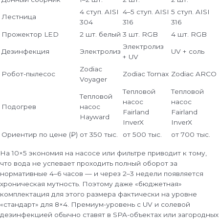
4 ступ. AISI
4–5 ступ. AISI
5 ступ. AISI
Лестница
304
316
316
Прожектор LED
2 шт. белый
3 шт. RGB
4 шт. RGB
Электролиз
Дезинфекция
Электролиз
UV + соль
+ UV
Zodiac
Робот-пылесос
Zodiac Tornax
Zodiac ARCO
Voyager
Тепловой
Тепловой
Тепловой
насос
насос
Подогрев
насос
Fairland
Fairland
Hayward
InverX
InverX
Ориентир по цене (₽)
от 350 тыс.
от 500 тыс.
от 700 тыс.
На 10×5 экономия на насосе или фильтре приводит к тому,
что вода не успевает проходить полный оборот за
нормативные 4–6 часов — и через 2–3 недели появляется
хроническая мутность. Поэтому даже «бюджетная»
комплектация для этого размера фактически на уровне
«стандарт» для 8×4. Премиум-уровень с UV и солевой
дезинфекцией обычно ставят в SPA-объектах или загородных