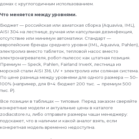
домах с круглогодичным использованием.
Что меняется между уровнями.
Бюджет — российская или азиатская сборка (Aquaviva, IML),
AISI 304 на лестнице, ручная или капсульная дезинфекция,
отсутствие или минимум автоматики. Стандарт —
европейские бренды среднего уровня (IML, Aquaviva, Pahlen),
электролиз вместо таблеток, тепловой насос вместо
электронагревателя, робот-пылесос как штатная позиция.
Премиум — Speck, Pahlen, Fairland InverX, лестница из
морской стали AISI 316, UV + электролиз или соляная система.
По цене разница между уровнями для одного размера — 50–
100% (например, для 8×4: бюджет 200 тыс. → премиум 500
тыс. ₽).
Все позиции в таблицах — типовые. Перед заказом сверяйте
конкретные модели и актуальные цены в каталоге
zodiacstore.ru, либо отправьте размеры чаши менеджеру:
подскажет, что в наличии и какой аналог взять, если
конкретная модель временно недоступна.