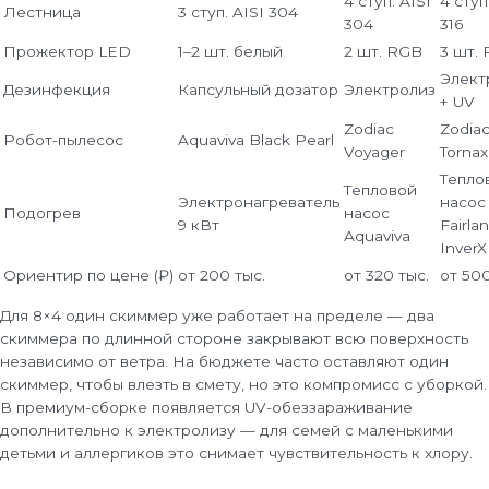
4 ступ. AISI
4 ступ
Лестница
3 ступ. AISI 304
304
316
Прожектор LED
1–2 шт. белый
2 шт. RGB
3 шт.
Элект
Дезинфекция
Капсульный дозатор
Электролиз
+ UV
Zodiac
Zodia
Робот-пылесос
Aquaviva Black Pearl
Voyager
Tornax
Тепло
Тепловой
Электронагреватель
насос
Подогрев
насос
9 кВт
Fairla
Aquaviva
InverX
Ориентир по цене (₽)
от 200 тыс.
от 320 тыс.
от 500
Для 8×4 один скиммер уже работает на пределе — два
скиммера по длинной стороне закрывают всю поверхность
независимо от ветра. На бюджете часто оставляют один
скиммер, чтобы влезть в смету, но это компромисс с уборкой.
В премиум-сборке появляется UV-обеззараживание
дополнительно к электролизу — для семей с маленькими
детьми и аллергиков это снимает чувствительность к хлору.