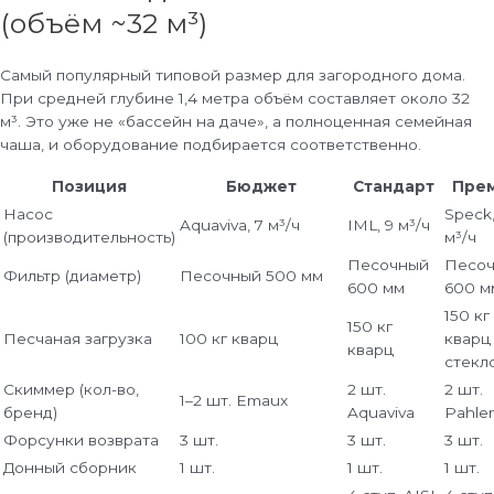
(объём ~32 м³)
Самый популярный типовой размер для загородного дома.
При средней глубине 1,4 метра объём составляет около 32
м³. Это уже не «бассейн на даче», а полноценная семейная
чаша, и оборудование подбирается соответственно.
Позиция
Бюджет
Стандарт
Пре
Насос
Speck,
Aquaviva, 7 м³/ч
IML, 9 м³/ч
(производительность)
м³/ч
Песочный
Песо
Фильтр (диаметр)
Песочный 500 мм
600 мм
600 м
150 кг
150 кг
Песчаная загрузка
100 кг кварц
кварц
кварц
стекл
Скиммер (кол-во,
2 шт.
2 шт.
1–2 шт. Emaux
бренд)
Aquaviva
Pahle
Форсунки возврата
3 шт.
3 шт.
3 шт.
Донный сборник
1 шт.
1 шт.
1 шт.