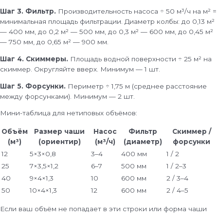
Шаг 3. Фильтр.
Производительность насоса ÷ 50 м³/ч на м² =
минимальная площадь фильтрации. Диаметр колбы: до 0,13 м²
— 400 мм, до 0,2 м² — 500 мм, до 0,3 м² — 600 мм, до 0,45 м²
— 750 мм, до 0,65 м² — 900 мм.
Шаг 4. Скиммеры.
Площадь водной поверхности ÷ 25 м² на
скиммер. Округляйте вверх. Минимум — 1 шт.
Шаг 5. Форсунки.
Периметр ÷ 1,75 м (среднее расстояние
между форсунками). Минимум — 2 шт.
Мини-таблица для нетиповых объёмов:
Объём
Размер чаши
Насос
Фильтр
Скиммер /
(м³)
(ориентир)
(м³/ч)
(диаметр)
форсунки
12
5×3×0,8
3–4
400 мм
1 / 2
25
7×3,5×1,2
6–7
500 мм
1 / 2–3
40
9×4×1,3
10
600 мм
2 / 3–4
50
10×4×1,3
12
600 мм
2 / 4–5
Если ваш объём не попадает в эти строки или форма чаши