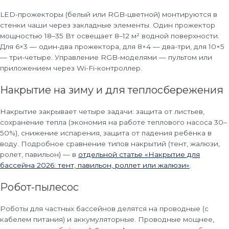
LED-прожекторы (белый или RGB-цветной) монтируются в
стенки чаши через закладные элементы. Один прожектор
мощностью 18–35 Вт освещает 8–12 м² водной поверхности.
Для 6×3 — один-два прожектора, для 8×4 — два-три, для 10×5
— три-четыре. Управление RGB-моделями — пультом или
приложением через Wi-Fi-контроллер.
Накрытие на зиму и для теплосбережения
Накрытие закрывает четыре задачи: защита от листьев,
сохранение тепла (экономия на работе теплового насоса 30–
50%), снижение испарения, защита от падения ребёнка в
воду. Подробное сравнение типов накрытий (тент, жалюзи,
ролет, павильон) — в
отдельной статье «Накрытие для
бассейна 2026: тент, павильон, роллет или жалюзи»
.
Робот-пылесос
Роботы для частных бассейнов делятся на проводные (с
кабелем питания) и аккумуляторные. Проводные мощнее,