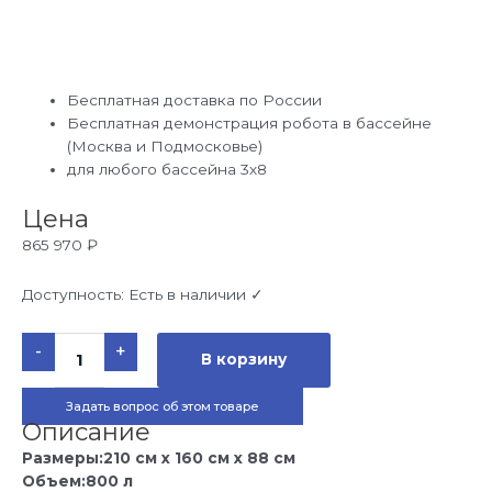
Бесплатная доставка по России
Бесплатная демонстрация робота в бассейне
(Москва и Подмосковье)
для любого бассейна 3х8
Цена
865 970
₽
Доступность:
Есть в наличии ✓
Количество
-
+
товара
В корзину
Гидромассажный
СПА
бассейн
Задать вопрос об этом товаре
Joyee
SPA
Описание
Barcelona
210х160х88
Размеры:210 см x 160 см x 88 см
см
Объем:800 л