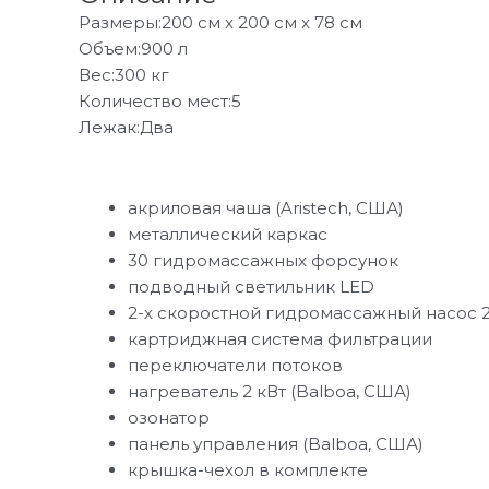
28А
Размеры:200 см x 200 см x 78 см
200x200x78
см
Объем:900 л
Вес:300 кг
Количество мест:5
Лежак:Два
акриловая чаша (Aristech, США)
металлический каркас
30 гидромассажных форсунок
подводный светильник LED
2-х скоростной гидромассажный насос 2л
картриджная система фильтрации
переключатели потоков
нагреватель 2 кВт (Balboa, США)
озонатор
панель управления (Balboa, США)
крышка-чехол в комплекте