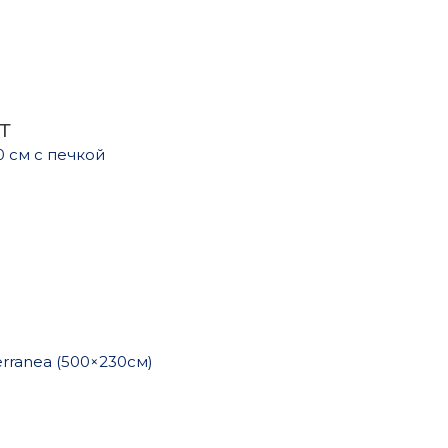
т
0 см с печкой
rranea (500×230см)