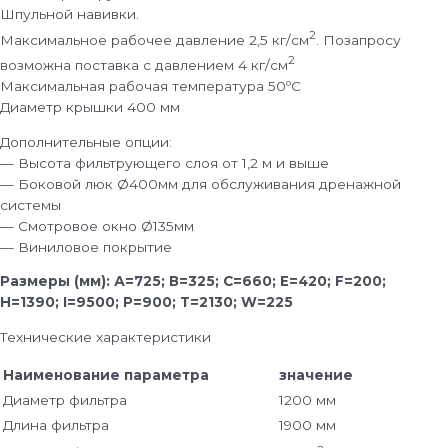
Шпульной навивки.
2
Максимальное рабочее давление 2,5 кг/см
. Позапросу
2
возможна поставка с давлением 4 кг/см
Максимальная рабочая температура 50ºС
Диаметр крышки 400 мм
Дополнительные опции:
— Высота фильтрующего слоя от 1,2 м и выше
— Боковой люк Ø400мм для обслуживания дренажной
системы
— Смотровое окно Ø135мм
— Виниловое покрытие
Размеры (мм): А
=725; В=325; С=660; Е=420; F=200;
H=1390; I=9500; P=900; T=2130; W=225
Технические характеристики
Наименование параметра
значение
Диаметр фильтра
1200 мм
Длина фильтра
1900 мм