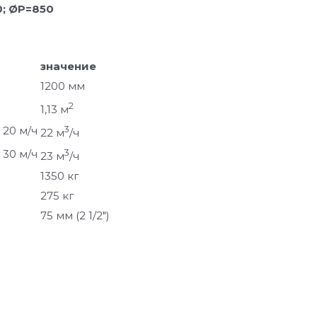
0; ØP=850
значение
1200 мм
2
1,13 м
 20 м/ч
3
22 м
/ч
 30 м/ч
3
23 м
/ч
1350 кг
275 кг
75 мм (2 1/2″)