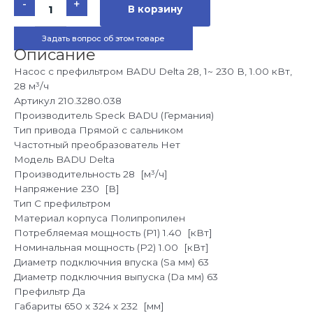
-
+
товара
В корзину
Насос
для
бассейна
Задать вопрос об этом товаре
Speck
BADU
Описание
Delta
28,
Насос с префильтром BADU Delta 28, 1~ 230 В, 1.00 кВт,
1~
28 м³/ч
230
В,
Артикул
210.3280.038
1,00
кВт
Производитель
Speck BADU (Германия)
Тип привода
Прямой с сальником
Частотный преобразователь
Нет
Модель
BADU Delta
Производительность
28 [м³/ч]
Напряжение
230 [В]
Тип
С префильтром
Материал корпуса
Полипропилен
Потребляемая мощность (P1)
1.40 [кВт]
Номинальная мощность (P2)
1.00 [кВт]
Диаметр подключния впуска (Sa мм)
63
Диаметр подключния выпуска (Da мм)
63
Префильтр
Да
Габариты
650 х 324 х 232 [мм]