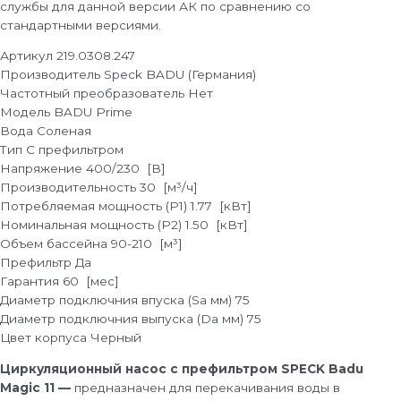
службы для данной версии АК по сравнению со
стандартными версиями.
Артикул
219.0308.247
Производитель
Speck BADU (Германия)
Частотный преобразователь
Нет
Модель
BADU Prime
Вода
Соленая
Тип
С префильтром
Напряжение
400/230 [В]
Производительность
30 [м³/ч]
Потребляемая мощность (P1)
1.77 [кВт]
Номинальная мощность (P2)
1.50 [кВт]
Объем бассейна
90-210 [м³]
Префильтр
Да
Гарантия
60 [мес]
Диаметр подключния впуска (Sa мм)
75
Диаметр подключния выпуска (Da мм)
75
Цвет корпуса
Черный
Циркуляционный насос с префильтром SPECK Badu
Magic 11 —
предназначен для перекачивания воды в