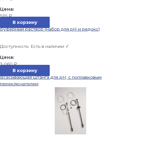
935
₽
В корзину
Буферный раствор (набор для pH и редокс)
Доступность:
Есть в наличии ✓
3 060
₽
В корзину
Всасывающая штанга для pH, с поплавковым
переключателем