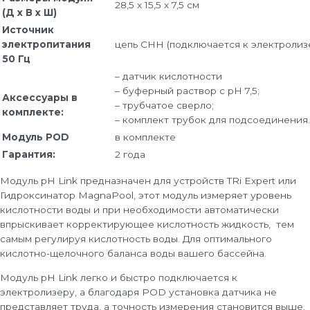
28,5 x 15,5 x 7,5 см
(Д x В x Ш)
Источник
электропитания
цепь СНН (подключается к электролиз
50 Гц
– датчик кислотности
– буферный раствор с рН 7,5;
Аксессуары в
– трубчатое сверло;
комплекте:
– комплект трубок для подсоединения.
Модуль POD
в комплекте
Гарантия:
2 года
Модуль pH Link предназначен для устройств TRi Expert или
Гидроксинатор MagnaPool, этот модуль измеряет уровень
кислотности воды и при необходимости автоматически
впрыскивает корректирующее кислотность жидкость, тем
самым регулируя кислотность воды. Для оптимального
кислотно-щелочного баланса воды вашего бассейна.
Модуль pH Link легко и быстро подключается к
электролизеру, а благодаря POD установка датчика не
представляет труда, а точность измерения становится выше.