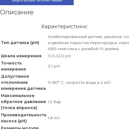
Задать вопрос об этом товаре
Описание
Характеристики:
Комбинированный датчик, двойное с
Тип датчика (pH)
и двойная пористая перегородка, корп
ABS–пластика с резьбой ½ дюйма
Шкала измерения
0,0–12,0 pH
Точность
0,1 pH
измерения
Допустимое
отклонение
0–60° C, скорость воды ≤ 2 м/с
измерения датчика
Максимальное
обратное давление
1,5 бар
(точка впрыска)
Производитльность
1,8 л/ч
насоса (pH)
Размеры модуля