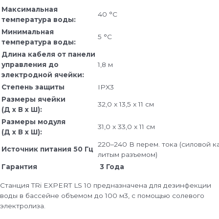
Максимальная
40 °C
температура воды:
Минимальная
5 °C
температура воды:
Длина кабеля от панели
управления до
1,8 м
электродной ячейки:
Степень защиты
IPX3
Размеры ячейки
32,0 x 13,5 x 11 см
(Д x В x Ш):
Размеры модуля
31,0 x 33,0 x 11 см
(Д x В x Ш):
220–240 В перем. тока (силовой к
Источник питания 50 Гц
литым разъемом)
Гарантия
3 Года
Станция TRi EXPERT LS 10 предназначена для дезинфекции
воды в бассейне объемом до 100 м3, с помощью солевого
электролиза.