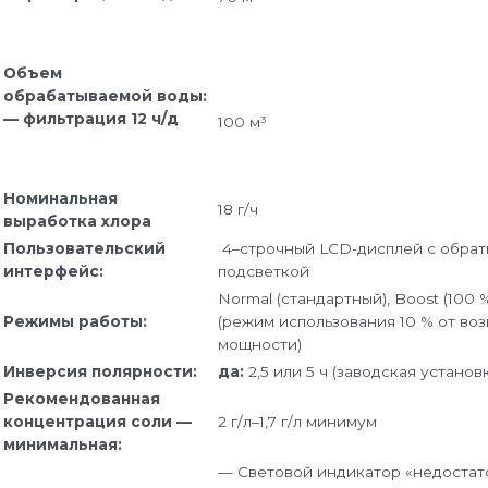
Объем
обрабатываемой воды:
— фильтрация 12 ч/д
100 м³
Номинальная
18 г/ч
выработка хлора
Пользовательский
4–строчный LCD-дисплей с обра
интерфейс:
подсветкой
Normal (стандартный), Boost (100 
Режимы работы:
(режим использования 10 % от во
мощности)
Инверсия полярности:
да:
2,5 или 5 ч (заводская установк
Рекомендованная
концентрация соли —
2 г/л–1,7 г/л минимум
минимальная:
— Световой индикатор «недостато