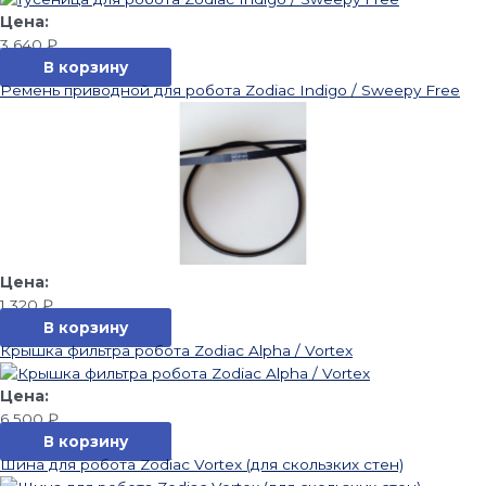
3 640
₽
В корзину
Ремень приводной для робота Zodiac Indigo / Sweepy Free
1 320
₽
В корзину
Крышка фильтра робота Zodiac Alpha / Vortex
6 500
₽
В корзину
Шина для робота Zodiac Vortex (для скользких стен)