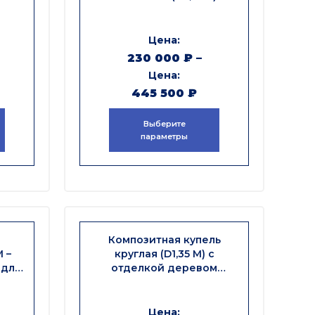
отделкой деревом
230 000
₽
–
445 500
₽
Выберите
параметры
Композитная купель
 –
круглая (D1,35 М) с
 для
отделкой деревом
«КОМФОРТ»