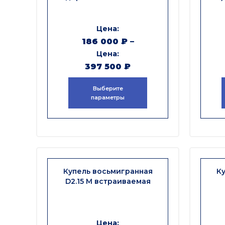
186 000
₽
–
397 500
₽
Выберите
параметры
Купель восьмигранная
Ку
D2.15 М встраиваемая