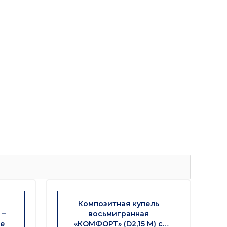
Композитная купель
 –
восьмигранная
се
«КОМФОРТ» (D2,15 М) с