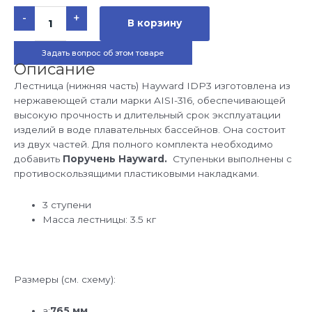
Количество
-
+
товара
В корзину
Лестница
Hayward
IDP3
Задать вопрос об этом товаре
из
двух
Описание
частей
3cт
Лестница (нижняя часть) Hayward IDP3 изготовлена из
AISI-
нержавеющей стали марки AISI-316, обеспечивающей
316
(нижняя
высокую прочность и длительный срок эксплуатации
часть)
изделий в воде плавательных бассейнов. Она состоит
из двух частей. Для полного комплекта необходимо
добавить
Поручень Hayward.
Ступеньки выполнены с
противоскользящими пластиковыми накладками.
3 ступени
Масса лестницы: 3.5 кг
Размеры (см. схему):
a:
765 мм