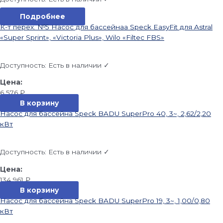
Подробнее
К-т перех. №5 Насос для бассейнаа Speck EasyFit для Astral
«Super Sprint», «Victoria Plus», Wilo «Filtec FBS»
Доступность:
Есть в наличии ✓
6 576
₽
В корзину
Насос для бассейна Speck BADU SuperPro 40, 3~, 2,62/2,20
кВт
Доступность:
Есть в наличии ✓
134 961
₽
В корзину
Насос для бассейна Speck BADU SuperPro 19, 3~, 1,00/0,80
кВт