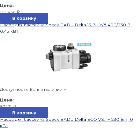
169 438
₽
В корзину
Насос для бассейна Speck BADU Delta 13, 3~ Y/∆ 400/230 В,
0,45 кВт
Доступность:
Есть в наличии ✓
87 171
₽
В корзину
Насос для бассейна Speck BADU Delta ECO VS, 1~ 230 В, 1,10
кВт