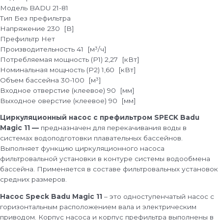
Модель
BADU 21-81
Тип
Без префильтра
Напряжение
230 [В]
Префильтр
Нет
Производительность
41 [м³/ч]
Потребляемая мощность (P1)
2,27 [кВт]
Номинальная мощность (P2)
1,60 [кВт]
Объем бассейна
30-100 [м³]
Входное отверстие (клеевое)
90 [мм]
Выходное оверстие (клеевое)
90 [мм]
Циркуляционный насос с префильтром SPECK Badu
Magic 11 —
предназначен для перекачивания воды в
системах водоподготовки плавательных бассейнов.
Выполняет функцию циркуляционного насоса
фильтровальной установки в контуре системы водообмена
бассейна. Применяется в составе фильтровальных установок
средних размеров.
Насос Speck Badu Magic 11
– это одноступенчатый насос с
горизонтальным расположением вала и электрическим
приводом. Корпус насоса и корпус префильтра выполнены в