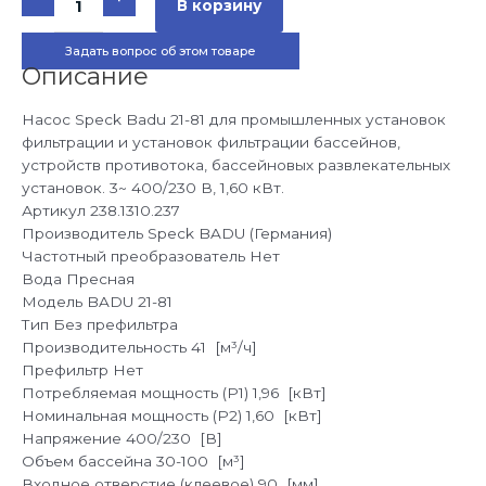
В корзину
Насос
для
бассейна
Задать вопрос об этом товаре
Speck
BADU
Описание
21-
81/31RG,
3~
Насос Speck Badu 21-81 для промышленных установок
Y/
∆
фильтрации и установок фильтрации бассейнов,
400/230
устройств противотока, бассейновых развлекательных
В,
1,96/1,60
установок. 3~ 400/230 В, 1,60 кВт.
кВт
Артикул
238.1310.237
Производитель
Speck BADU (Германия)
Частотный преобразователь
Нет
Вода
Пресная
Модель
BADU 21-81
Тип
Без префильтра
Производительность
41 [м³/ч]
Префильтр
Нет
Потребляемая мощность (P1)
1,96 [кВт]
Номинальная мощность (P2)
1,60 [кВт]
Напряжение
400/230 [В]
Объем бассейна
30-100 [м³]
Входное отверстие (клеевое)
90 [мм]