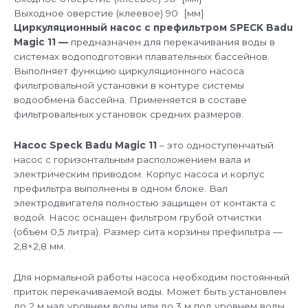
Выходное оверстие (клеевое)
90 [мм]
Циркуляционный насос с префильтром SPECK Badu
Magic 11 —
предназначен для перекачивания воды в
системах водоподготовки плавательных бассейнов.
Выполняет функцию циркуляционного насоса
фильтровальной установки в контуре системы
водообмена бассейна. Применяется в составе
фильтровальных установок средних размеров.
Насос Speck Badu Magic 11
– это одноступенчатый
насос с горизонтальным расположением вала и
электрическим приводом. Корпус насоса и корпус
префильтра выполнены в одном блоке. Вал
электродвигателя полностью защищен от контакта с
водой. Насос оснащен фильтром грубой отчистки
(объем 0,5 литра). Размер сита корзины префильтра —
2,8×2,8 мм.
Для нормальной работы насоса необходим постоянный
приток перекачиваемой воды. Может быть установлен
до 2 м над уровнем воды или до 3 м под уровнем воды.