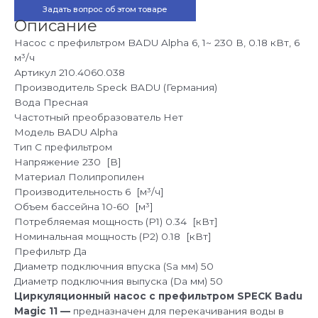
бассейна
Задать вопрос об этом товаре
Speck
BADU
Описание
Alpha
6,
Насос с префильтром BADU Alpha 6, 1~ 230 В, 0.18 кВт, 6
1~
м³/ч
230
В,
Артикул
210.4060.038
0,18
кВт
Производитель
Speck BADU (Германия)
Вода
Пресная
Частотный преобразователь
Нет
Модель
BADU Alpha
Тип
С префильтром
Напряжение
230 [В]
Материал
Полипропилен
Производительность
6 [м³/ч]
Объем бассейна
10-60 [м³]
Потребляемая мощность (P1)
0.34 [кВт]
Номинальная мощность (P2)
0.18 [кВт]
Префильтр
Да
Диаметр подключния впуска (Sa мм)
50
Диаметр подключния выпуска (Da мм)
50
Циркуляционный насос с префильтром SPECK Badu
Magic 11 —
предназначен для перекачивания воды в