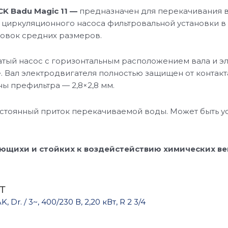
K Badu Magic 11 —
предназначен для перекачивания в
 циркуляционного насоса фильтровальной установки в
новок средних размеров.
атый насос с горизонтальным расположением вала и э
 Вал электродвигателя полностью защищен от контакт
ны префильтра — 2,8×2,8 мм.
тоянный приток перекачиваемой воды. Может быть уст
еющихи и стойких к воздейстействию химических в
т
r. / 3~, 400/230 В, 2,20 кВт, R 2 3/4