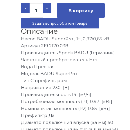
Количество
-
+
товара
В корзину
Насос
для
бассейна
Задать вопрос об этом товаре
Speck
Описание
BADU
SuperPro
Насос BADU SuperPro , 1~, 0,97/0,65 кВт
14,
1~,
Артикул
219.2170.038
0,97/0,65
Производитель
Speck BADU (Германия)
кВт
Частотный преобразователь
Нет
Вода
Пресная
Модель
BADU SuperPro
Тип
С префильтром
Напряжение
230 [В]
Производительность
14 [м³/ч]
Потребляемая мощность (P1)
0.97 [кВт]
Номинальная мощность (P2)
0.65 [кВт]
Префильтр
Да
Диаметр подключния впуска (Sa мм)
50
Диаметр подключния выпуска (Da мм)
50