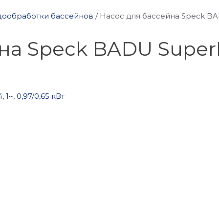
дообработки бассейнов
/
Насос для бассейна Speck BADU
а Speck BADU SuperPro 