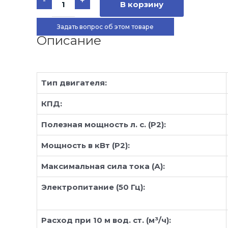
-
+
товара
В корзину
Насос
Flo
Pro
Задать вопрос об этом товаре
200
Описание
Тип двигателя:
КПД:
Полезная мощность л. с. (P2):
Мощность в кВт (P2):
Максимальная сила тока (А):
Электропитание (50 Гц):
Расход при 10 м вод. ст. (м³/ч):