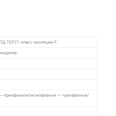
, TEFC*, класс изоляции F.
 модели).
— трехфазное/монофазное — трехфазное/