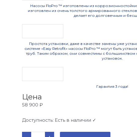
Насосы FloPro ™ изготовлены из коррозионностойки
изготовлен из очень толстого армированного стекло
делает его долговечным и бес
Простота установки, даже в качестве замены уже уста
системе «Easy Retrofit» насосы FloPro ™ могут быть уста
труб. Таким образом, они совместимы с большинством
установок.
Гарантия 3 года!
Цена
58 900
₽
Доступность:
Есть в наличии ✓
Количество