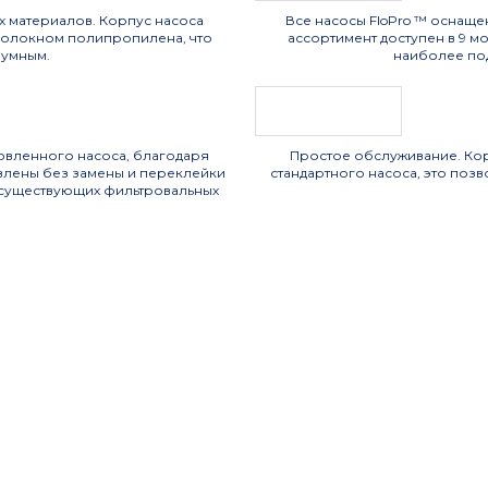
х материалов. Корпус насоса
Все насосы FloPro ™ оснащ
волокном полипропилена, что
ассортимент доступен в 9 мод
шумным.
наиболее по
новленного насоса, благодаря
Простое обслуживание. Кор
новлены без замены и переклейки
стандартного насоса, это поз
 существующих фильтровальных