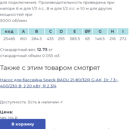
для подключения. Производительность приведена при
напоре 6 м для 1/3 л.с., 8 м для 1/2 л.с. и 10 м для других
мощностей при
3000 об/мин.
код
A
B
C
D
E
ØF
G
H
I
25465
610
284.5
435
295
383.5
63
146.5
216
272
Стандартный вес
12.75
кг
стандартный объем 0.055 м3
Также с этим товаром смотрят
Насос для бассейна Speck BADU 21-80/32R G-AK, Dr. / 3~,
400/230 В, 2,20 кВт, R 2 3/4
Доступность:
Есть в наличии ✓
189 216
₽
В корзину