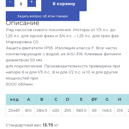
-
+
товара
В корзину
Насос
Sena
14м3/
Задать вопрос об этом товаре
ч
с
Описание
предфильтром,
230В,
Ряд насосов нового поколения. Моторы от 1/3 л.с. до
0.92кВт
1,25 л.с. для одной фазы и 3/4 л.с. – 1,25 л.с. для трех фаз.
Маркировка GS.
Защита двигателя IP55. Изоляция класса F. Все части,
контактирующие с водой, из AISI-316. Клеевые фитинги
диаметром 50 мм
для подключения. Производительность приведена при
напоре 6 м для 1/3 л.с., 8 м для 1/2 л.с. и 10 м для других
мощностей при
3000 об/мин.
код
A
B
C
D
E
ØF
G
H
25467
610
284.5
435
295
383.5
63
146.5
216
Стандартный вес
13.75
кг