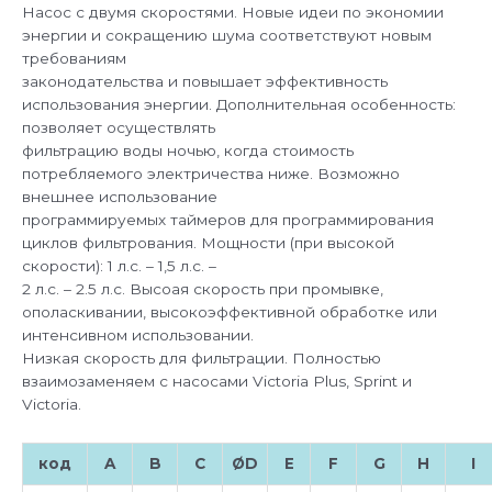
предфильтром,
Насос с двумя скоростями. Новые идеи по экономии
230В,
энергии и сокращению шума соответствуют новым
1,5кВт
требованиям
законодательства и повышает эффективность
использования энергии. Дополнительная особенность:
позволяет осуществлять
фильтрацию воды ночью, когда стоимость
потребляемого электричества ниже. Возможно
внешнее использование
программируемых таймеров для программирования
циклов фильтрования. Мощности (при высокой
скорости): 1 л.с. – 1,5 л.с. –
2 л.с. – 2.5 л.с. Высоая скорость при промывке,
ополаскивании, высокоэффективной обработке или
интенсивном использовании.
Низкая скорость для фильтрации. Полностью
взаимозаменяем с насосами Victoria Plus, Sprint и
Victoria.
код
A
B
C
Ø
D
E
F
G
H
I