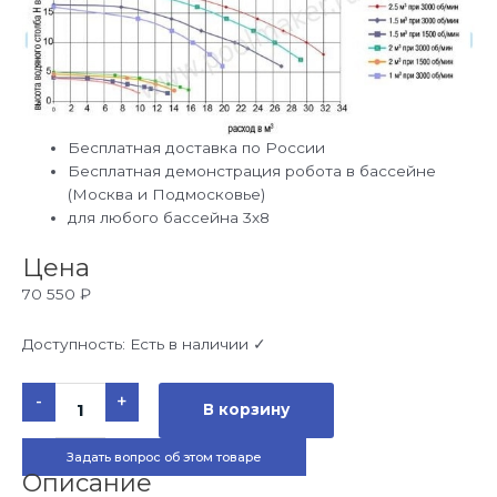
Бесплатная доставка по России
Бесплатная демонстрация робота в бассейне
(Москва и Подмосковье)
для любого бассейна 3х8
Цена
70 550
₽
Доступность:
Есть в наличии ✓
Количество
-
+
товара
В корзину
Насос
Victoria
26
Задать вопрос об этом товаре
м3/
ч
Описание
с