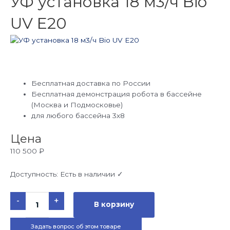
УФ установка 18 м3/ч Bio
UV E20
Бесплатная доставка по России
Бесплатная демонстрация робота в бассейне
(Москва и Подмосковье)
для любого бассейна 3х8
Цена
110 500
₽
Доступность:
Есть в наличии ✓
Количество
-
+
товара
В корзину
УФ
установка
18
Задать вопрос об этом товаре
м3/