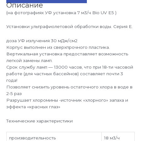
ч
Описание
Bio
UV
(на фотографиях УФ установка 7 м3/ч Bio UV E5 )
E20
Установки ультрафиолетовой обработки воды. Серия Е.
доза УФ излучения 30 мДж/см2
Корпус выполнен из сверхпрочного пластика.
Вертикальная установка предоставляет возможность
легкой замены ламп.
Срок службу ламп — 13000 часов, что при 18-ти часовой
работе (для частных бассейнов) составляет почти 3
года!
Позволяет снизить уровень остаточного хлора в воде в
2-5 раз
Разрушает хлоромины -источник «хлорного» запаха и
эффекта «красных глаз»
Технические характеристики
производительность
18 м3/ч