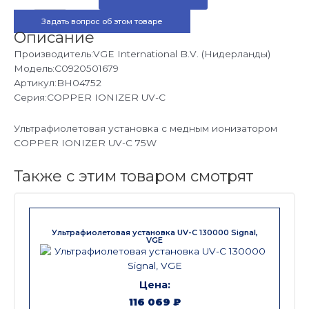
установка
с
Задать вопрос об этом товаре
медным
ионизатором
Описание
COPPER
IONIZER
Производитель:VGE International B.V. (Нидерланды)
UV-
Модель:C0920501679
C
75W
Артикул:BH04752
Серия:COPPER IONIZER UV-C
Ультрафиолетовая установка с медным ионизатором
COPPER IONIZER UV-C 75W
Также с этим товаром смотрят
Ультрафиолетовая установка UV-C 130000 Signal,
VGE
116 069
₽