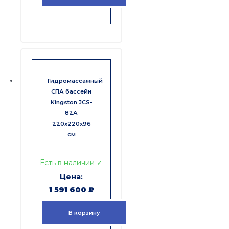
Гидромассажный
СПА бассейн
Kingston JCS-
82А
220x220x96
см
Есть в наличии ✓
1 591 600
₽
В корзину