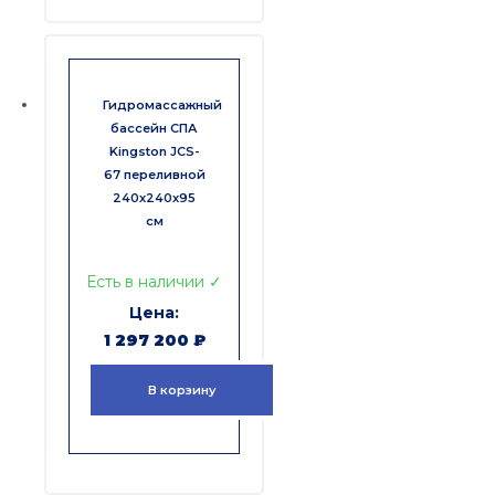
Гидромассажный
бассейн СПА
Kingston JCS-
67 переливной
240x240x95
см
Есть в наличии ✓
1 297 200
₽
В корзину