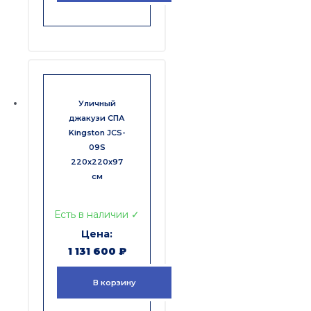
Уличный
джакузи СПА
Kingston JCS-
09S
220x220x97
см
Есть в наличии ✓
1 131 600
₽
В корзину