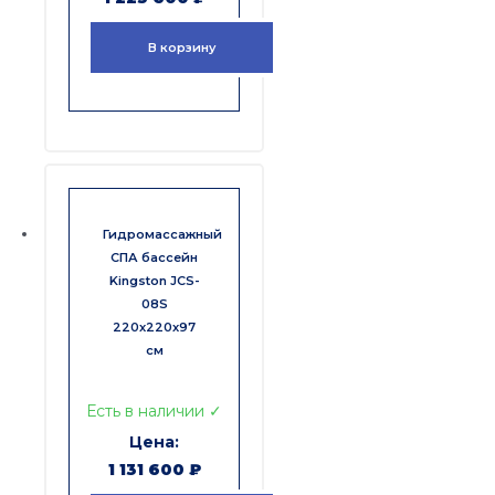
В корзину
Гидромассажный
СПА бассейн
Kingston JCS-
08S
220x220x97
см
Есть в наличии ✓
1 131 600
₽