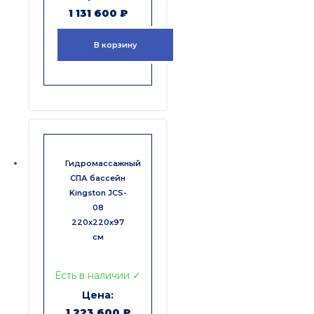
1 131 600
₽
В корзину
Гидромассажный
СПА бассейн
Kingston JCS-
08
220x220x97
см
Есть в наличии ✓
1 223 600
₽