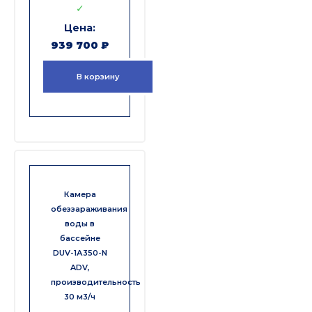
✓
939 700
₽
В корзину
Камера
обеззараживания
воды в
бассейне
DUV-1А350-N
ADV,
производительность
30 м3/ч