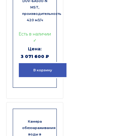
DUV-6A500-N
MST,
производительность
420 м3/ч
Есть в наличии
✓
3 071 600
₽
В корзину
Камера
обеззараживания
воды в