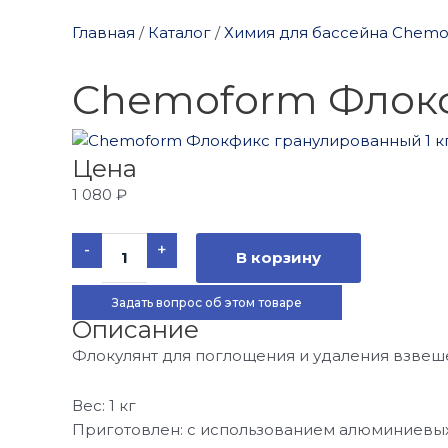
Главная
/
Каталог
/
Химия для бассейна Chem
Chemoform Флокф
Цена
1 080
₽
Количество
-
+
товара
В корзину
Chemoform
Флокфикс
гранулированный
Задать вопрос об этом товаре
1
Описание
кг
Флокулянт для поглощения и удаления взвеш
Вес: 1 кг
Приготовлен: с использованием алюминиевы