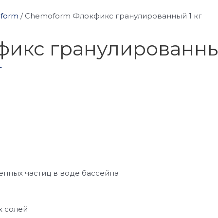
oform
/
Chemoform Флокфикс гранулированный 1 кг
икс гранулированный
енных частиц в воде бассейна
х солей