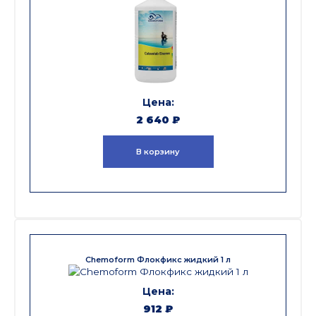
2 640
₽
В корзину
Chemoform Флокфикс жидкий 1 л
912
₽