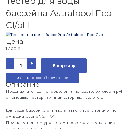
Тестер для воды
бассейна Astralpool Eco
Cl/pH
Цена
1 500
₽
Количество
-
+
товара
В корзину
Тестер
для
воды
Задать вопрос об этом товаре
бассейна
Astralpool
Описание
Eco
Cl/pH
Предназначен для определения показателей хлор и рН
с помощью тестерных индикаторных таблеток.
Для воды бассейна оптимальным считается значение
рН в диапазоне 7,2 – 7,4.
При повышенном уровне рН происходит выпадение
известкового осадка, вода