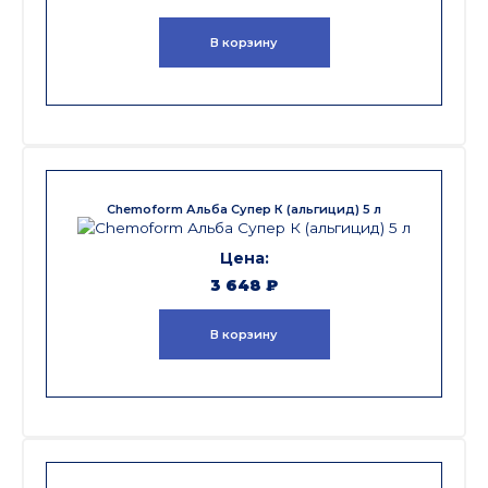
В корзину
Chemoform Альба Супер К (альгицид) 5 л
3 648
₽
В корзину