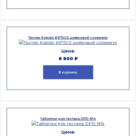
Тестер Kokido K975CS цифровой солеметр
6 800
₽
В корзину
Таблетки для тестера DPD №4