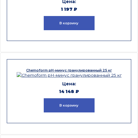
1 197
₽
В корзину
Chemoform pH-минус гранулированный 25 кг
14 148
₽
В корзину