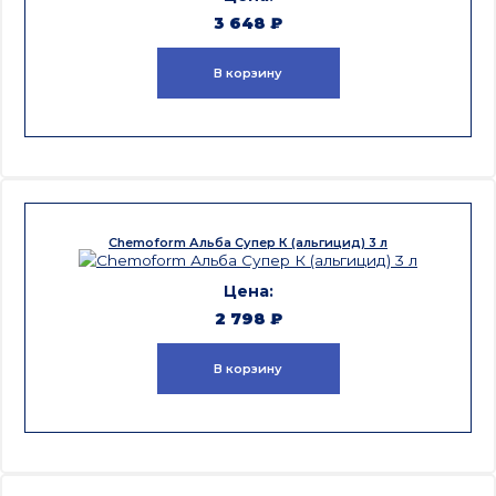
3 648
₽
В корзину
Chemoform Альба Супер К (альгицид) 3 л
2 798
₽
В корзину