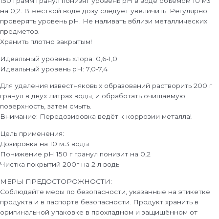
150 грамм гранул понизят уровень рН в воде объёмом 10 м3
на 0,2. В жёсткой воде дозу следует увеличить. Регулярно
проверять уровень рН. Не наливать вблизи металлических
предметов.
Хранить плотно закрытым!
Идеальный уровень хлора: 0,6-1,0
Идеальный уровень рН: 7,0-7,4
Для удаления известняковых образований растворить 200 г
гранул в двух литрах воды, и обработать очищаемую
поверхность, затем смыть.
Внимание: Передозировка ведёт к коррозии металла!
Цель применения:
Дозировка на 10 м.3 воды
Понижение рН 150 г гранул понизит на 0,2
Чистка покрытий 200г на 2 л воды
МЕРЫ ПРЕДОСТОРОЖНОСТИ:
Соблюдайте меры по безопасности, указанные на этикетке
продукта и в паспорте безопасности. Продукт хранить в
оригинальной упаковке в прохладном и защищённом от