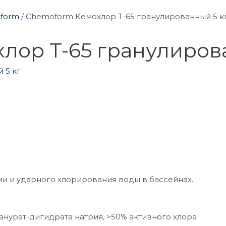
oform
/
Chemoform Кемохлор T-65 гранулированный 5 к
лор T-65 гранулирова
и и ударного хлорирования воды в бассейнах.
нурат-дигидрата натрия, >50% активного хлора