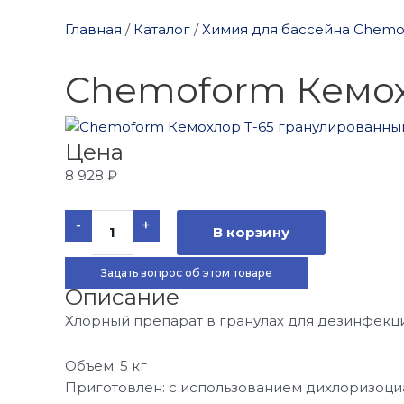
Главная
/
Каталог
/
Химия для бассейна Chem
Chemoform Кемох
Цена
8 928
₽
Количество
-
+
товара
В корзину
Chemoform
Кемохлор
T-
Задать вопрос об этом товаре
65
Описание
гранулированный
5
Хлорный препарат в гранулах для дезинфекци
кг
Объем: 5 кг
Приготовлен: с использованием дихлоризоциа