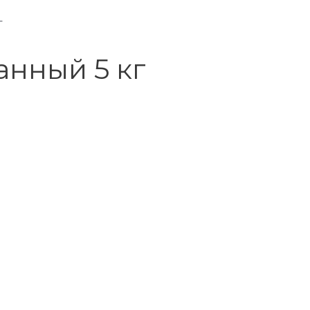
г
нный 5 кг