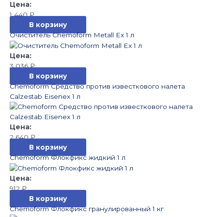
1 440
₽
В корзину
Очиститель Chemoform Metall Ex 1 л
3 036
₽
В корзину
Chemoform Средство против известкового налета
Calzestab Eisenеx 1 л
2 640
₽
В корзину
Chemoform Флокфикс жидкий 1 л
912
₽
В корзину
Chemoform Флокфикс гранулированный 1 кг