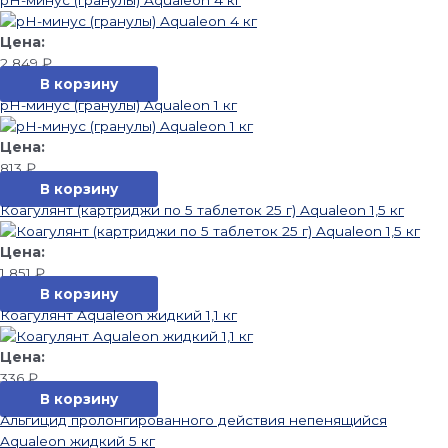
2 849
₽
В корзину
pН-минус (гранулы) Aqualeon 1 кг
813
₽
В корзину
Коагулянт (картриджи по 5 таблеток 25 г) Aqualeon 1,5 кг
1 851
₽
В корзину
Коагулянт Aqualeon жидкий 1,1 кг
336
₽
В корзину
Альгицид пролонгированного действия непенящийся
Aqualeon жидкий 5 кг