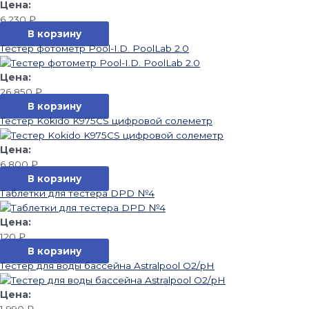
6 230
₽
В корзину
Тестер фотометр Pool-I.D. PoolLab 2.0
26 850
₽
В корзину
Тестер Kokido K975CS цифровой солеметр
6 800
₽
В корзину
Таблетки для тестера DPD №4
120
₽
В корзину
Тестер для воды бассейна Astralpool О2/pH
1 990
₽