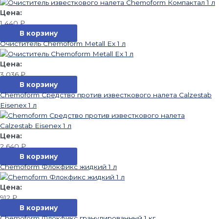
1 440
₽
В корзину
Очиститель Chemoform Metall Ex 1 л
3 036
₽
В корзину
Chemoform Средство против известкового налета Calzestab
Eisenеx 1 л
2 640
₽
В корзину
Chemoform Флокфикс жидкий 1 л
912
₽
В корзину
Chemoform Флокфикс гранулированный 1 кг