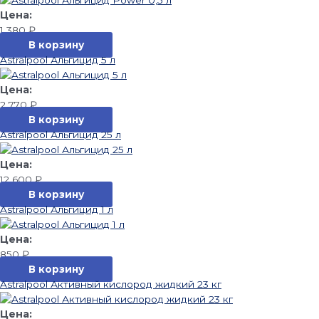
1 380
₽
В корзину
Astralpool Альгицид 5 л
2 770
₽
В корзину
Astralpool Альгицид 25 л
12 600
₽
В корзину
Astralpool Альгицид 1 л
850
₽
В корзину
Astralpool Активный кислород жидкий 23 кг